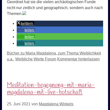
Geordnet hat sie die vielen archäologischen Funde
nicht nur zeitlich und geographisch, sondern auch nach
Themen.
twittern
teilen
teilen
teilen
Kategorien
Bücher zu Maria Magdalena, zum Thema Weiblichkeit
u.a.
,
Weibliche Werte Forum
Kommentar hinterlassen
Meditation-begegnung-mit-maria-
magdalena-mit-live-botschaft
25. Juni 2021
von
Magdalena Winkels