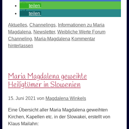
teilen
teilen
Kategorien
Aktuelles
,
Channelings
,
Informationen zu Maria
Schlagwört
Magdalena
,
Newsletter
,
Weibliche Werte Forum
Channeling
,
Maria-Magdalena
Kommentar
hinterlassen
Maria Magdalena geweihte
Heiligtümer in Slowenien
15. Juni 2021
von
Magdalena Winkels
Eine Übersicht aller Maria Magdalena geweihten
Kirchen, Kapellen etc. in der Slowakei, erstellt von
Klaus Mailahn: