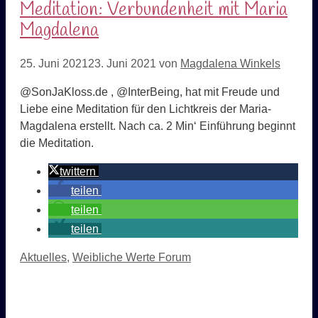
Meditation: Verbundenheit mit Maria
Magdalena
25. Juni 2021
23. Juni 2021
von
Magdalena Winkels
@SonJaKloss.de , @InterBeing, hat mit Freude und
Liebe eine Meditation für den Lichtkreis der Maria-
Magdalena erstellt. Nach ca. 2 Min‘ Einführung beginnt
die Meditation.
twittern
teilen
teilen
teilen
Kategorien
Aktuelles
,
Weibliche Werte Forum