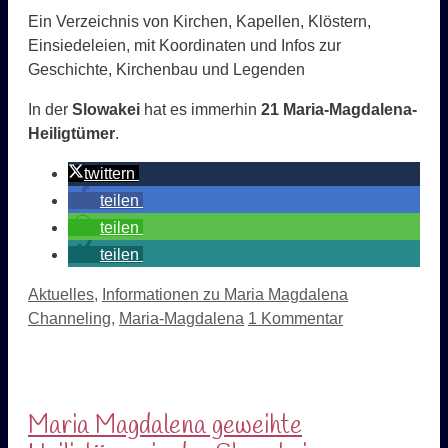
Ein Verzeichnis von Kirchen, Kapellen, Klöstern,
Einsiedeleien, mit Koordinaten und Infos zur
Geschichte, Kirchenbau und Legenden
In der
Slowakei
hat es immerhin
21 Maria-Magdalena-
Heiligtümer
.
twittern
teilen
teilen
teilen
Kategorien
Schlagwörter
Aktuelles
,
Informationen zu Maria Magdalena
Channeling
,
Maria-Magdalena
1 Kommentar
Maria Magdalena geweihte