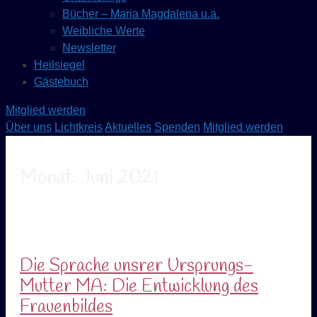
Bücher – Maria Magdalena u.a.
Weibliche Werte
Newsletter
Heilsiegel
Gästebuch
Mitglied werden
Über uns
Lichtkreis
Aktuelles
Spenden
Mitglied werden
Monat:
Juni 2021
Die Sprache unsrer Ursprungs-
Mutter MA: Die Entwicklung des
Frauenbildes