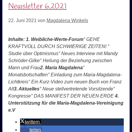
Newsletter 6.2021
22. Juni 2021
von
Magdalena Winkels
Inhalte:
1. Weibliche-Werte-Forum
° GEHE
KRAFTVOLL DURCH SCHWIERIGE ZEITEN!
°
Studie über Optimismus
° Neues Interview mit Mandy
Schröder-Gilke
° Heilung der Beziehung zwischen
Mann und Frau
2. Maria Magdalena
°
Monatsbotschaften
° Einladung zum Maria-Magdalena-
Lichtkreis
° Ein Kurz-Video zum neuen Buch von Franz
Alt
3. Aktuelles
° Neue stellvertretende Vorsitzende
°
Kongresse
° DAS MANIFEST DER NEUEN ERDE
4
.
Unterstützung für die Maria-Magdalena-Vereinigung
e.V
twittern
teilen