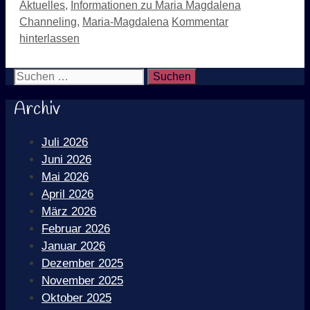
Kategorien
Schlagwörter
Aktuelles
,
Informationen zu Maria Magdalena
Channeling
,
Maria-Magdalena
Kommentar
hinterlassen
Suchen nach:
Archiv
Juli 2026
Juni 2026
Mai 2026
April 2026
März 2026
Februar 2026
Januar 2026
Dezember 2025
November 2025
Oktober 2025