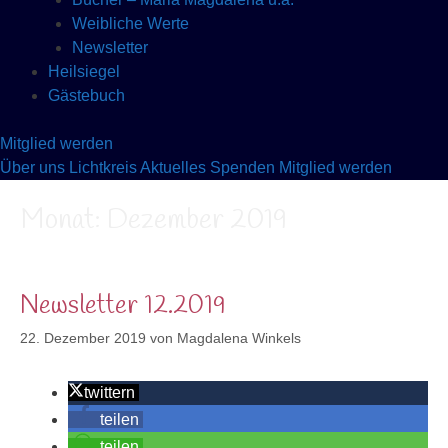
Weibliche Werte
Newsletter
Heilsiegel
Gästebuch
Mitglied werden
Über uns
Lichtkreis
Aktuelles
Spenden
Mitglied werden
Monat:
Dezember 2019
Newsletter 12.2019
22. Dezember 2019
von
Magdalena Winkels
twittern
teilen
teilen