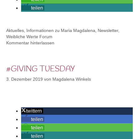
teilen
Kategorien
Aktuelles
,
Informationen zu Maria Magdalena
,
Newsletter
,
Weibliche Werte Forum
Kommentar hinterlassen
#GIVING TUESDAY
3. Dezember 2019
von
Magdalena Winkels
twittern
teilen
teilen
teilen