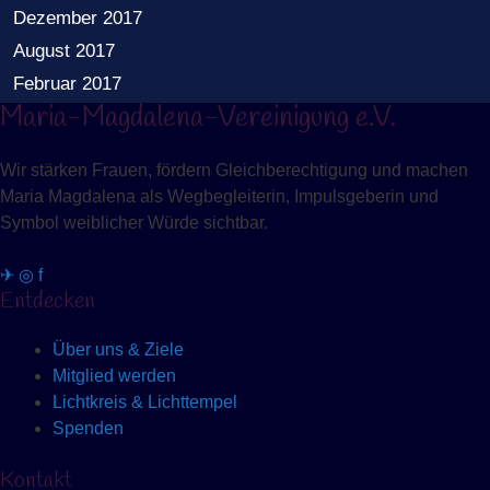
Dezember 2017
August 2017
Februar 2017
Maria-Magdalena-Vereinigung e.V.
Wir stärken Frauen, fördern Gleichberechtigung und machen
Maria Magdalena als Wegbegleiterin, Impulsgeberin und
Symbol weiblicher Würde sichtbar.
✈
◎
f
Entdecken
Über uns & Ziele
Mitglied werden
Lichtkreis & Lichttempel
Spenden
Kontakt