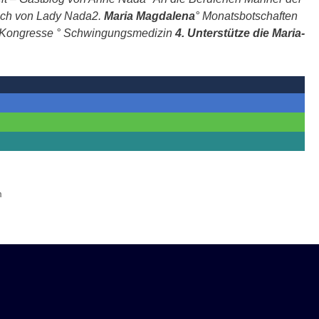
ch von
Lady Nada
2.
Maria Magdalen
a
°
Monatsbotschafte
n
Kongress
e
°
Schwingungsmedizin
4. Unterstütze die Maria-
m