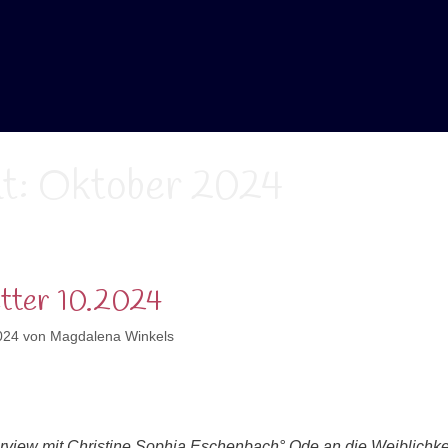
t:
Oktober 2024
tter 10.2024
024
von
Magdalena Winkels
erview mit
Christine Sophia
Eschenbach
°
Ode an die Weiblichk