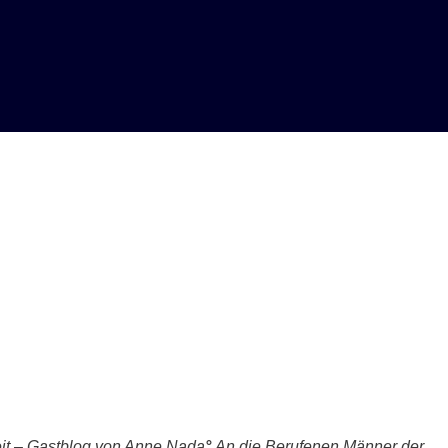
eit – Gastblog von Anne Nada
°
An die Berufenen Männer der