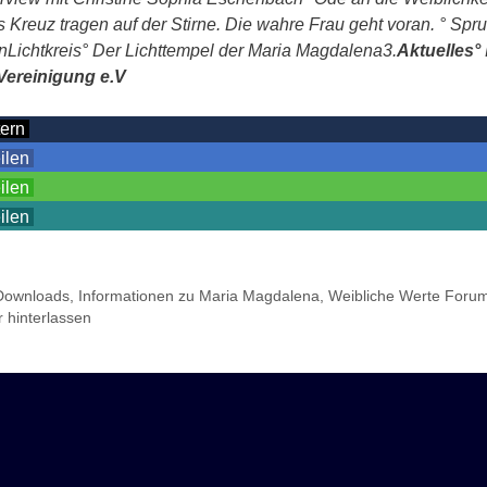
s Kreuz tragen auf der Stirne. Die wahre Frau geht voran.
°
Spru
n
L
icht
kreis
°
Der Lichttempel der Maria Magdalena
3.
Aktuelle
s
°
ereinigung e.V
tern
eilen
eilen
eilen
Downloads
,
Informationen zu Maria Magdalena
,
Weibliche Werte Foru
hinterlassen