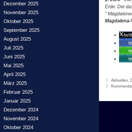
Dezember 2025
Erde. Die da
November 2025
°
Magdalene
Magdalena-V
Oktober 2025
September 2025
twit
August 2025
t
Juli 2025
t
Juni 2025
t
Mai 2025
April 2025
Kategorien
Aktuelles
,
März 2025
Kommentar 
Februar 2025
Januar 2025
Dezember 2024
November 2024
Oktober 2024