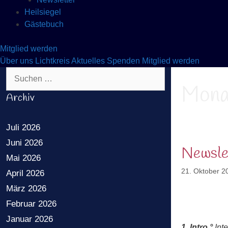
Heilsiegel
Gästebuch
Mitglied werden
Über uns
Lichtkreis
Aktuelles
Spenden
Mitglied werden
Suchen nach:
Mona
Archiv
Juli 2026
Juni 2026
Newsle
Mai 2026
21. Oktober 2
April 2026
März 2026
Februar 2026
Januar 2026
1. Intro
°
Int