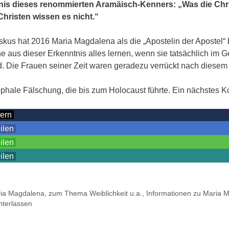
nis dieses renommierten Aramäisch-Kenners: „Was die Chri
 Christen wissen es nicht.“
skus hat 2016 Maria Magdalena als die „Apostelin der Apostel“ b
he aus dieser Erkenntnis alles lernen, wenn sie tatsächlich im 
. Die Frauen seiner Zeit waren geradezu verrückt nach diesem
ophale Fälschung, die bis zum Holocaust führte. Ein nächstes K
tern
eilen
eilen
eilen
ia Magdalena, zum Thema Weiblichkeit u.a.
,
Informationen zu Maria 
terlassen