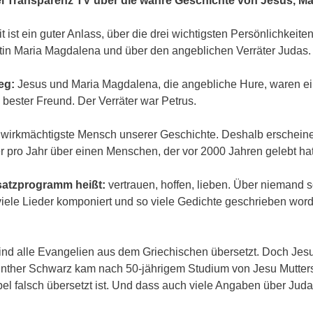
ei Transparenz TV über die wahre Geschichte von Jesus, M
it ist ein guter Anlass, über die drei wichtigsten Persönlichke
tin Maria Magdalena und über den angeblichen Verräter Judas.
eg:
Jesus und Maria Magdalena, die angebliche Hure, waren ein
 bester Freund. Der Verräter war Petrus.
r wirkmächtigste Mensch unserer Geschichte. Deshalb erscheine
 pro Jahr über einen Menschen, der vor 2000 Jahren gelebt ha
satzprogramm heißt:
vertrauen, hoffen, lieben. Über niemand s
o viele Lieder komponiert und so viele Gedichte geschrieben w
sind alle Evangelien aus dem Griechischen übersetzt. Doch Je
ther Schwarz kam nach 50-jährigem Studium von Jesu Mutters
Bibel falsch übersetzt ist. Und dass auch viele Angaben über J