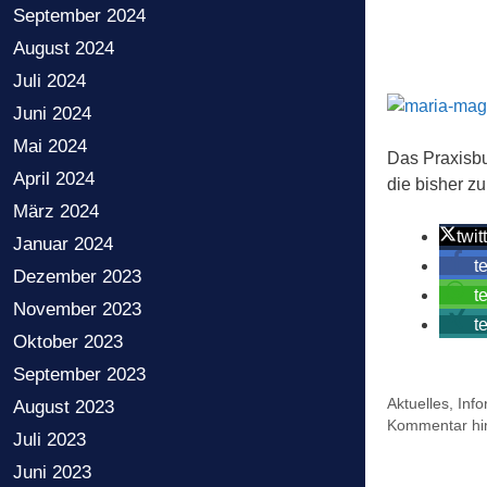
September 2024
August 2024
Juli 2024
Juni 2024
Mai 2024
Das Praxisbu
April 2024
die bisher 
März 2024
twit
Januar 2024
t
Dezember 2023
t
November 2023
t
Oktober 2023
September 2023
Kategorien
Aktuelles
,
Inf
August 2023
Kommentar hin
Juli 2023
Juni 2023