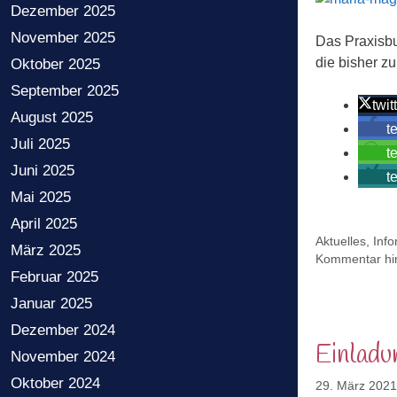
Dezember 2025
November 2025
Das Praxisbu
die bisher 
Oktober 2025
September 2025
twit
August 2025
t
Juli 2025
t
Juni 2025
t
Mai 2025
April 2025
Kategorien
Aktuelles
,
Inf
März 2025
Kommentar hin
Februar 2025
Januar 2025
Dezember 2024
Einlad
November 2024
Oktober 2024
29. März 2021