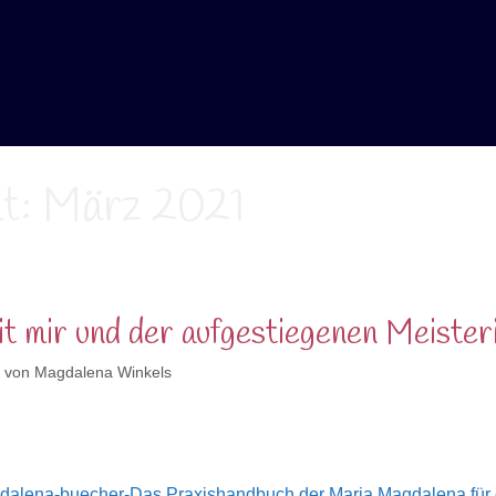
t:
März 2021
it mir und der aufgestiegenen Meiste
von
Magdalena Winkels