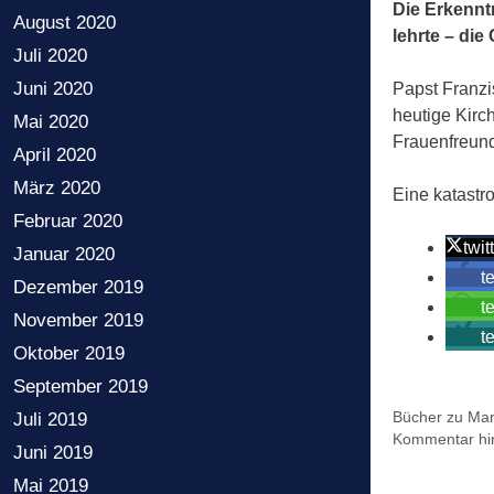
Die Erkennt
August 2020
lehrte – die
Juli 2020
Juni 2020
Papst Franzi
heutige Kirc
Mai 2020
Frauenfreund
April 2020
März 2020
Eine katastr
Februar 2020
twit
Januar 2020
t
Dezember 2019
t
November 2019
t
Oktober 2019
September 2019
Kategorien
Bücher zu Mar
Juli 2019
Kommentar hin
Juni 2019
Mai 2019