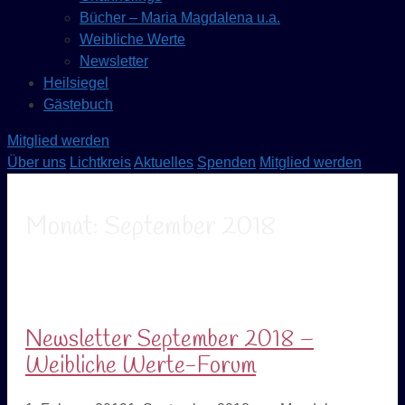
Bücher – Maria Magdalena u.a.
Weibliche Werte
Newsletter
Heilsiegel
Gästebuch
Mitglied werden
Über uns
Lichtkreis
Aktuelles
Spenden
Mitglied werden
Monat:
September 2018
Newsletter September 2018 –
Weibliche Werte-Forum