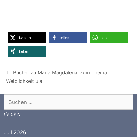
twittern
teilen
teilen
teilen
Kategorien
Bücher zu Maria Magdalena, zum Thema
Weiblichkeit u.a.
Suchen nach:
Archiv
Juli 2026