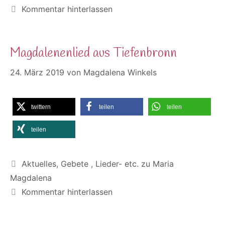
Kommentar hinterlassen
Magdalenenlied aus Tiefenbronn
24. März 2019
von
Magdalena Winkels
twittern
teilen
teilen
teilen
Kategorien
Aktuelles
,
Gebete , Lieder- etc. zu Maria
Magdalena
Kommentar hinterlassen