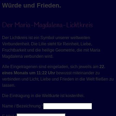
Würde und Frieden.
Der Maria-Magdalena-Lichtkreis
Der Lichtkreis ist ein Symbol unserer weltweiten
Verbundenheit. Die Lilie steht für Reinheit, Liebe,
Fruchtbarkeit und die heilige Geometrie, die mit Maria
Magdalena verbunden wird.
Alle Eingetragenen sind eingeladen, sich jeweils am
22.
eines Monats um 11:22 Uhr
bewusst miteinander zu
verbinden und Licht, Liebe und Frieden in die Welt fließen zu
lassen.
Die Eintragung in die Weltkarte ist kostenfrei.
Name / Bezeichnung *