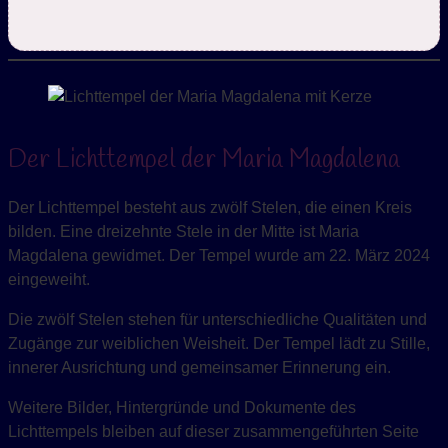
Der Lichttempel der Maria Magdalena
Der Lichttempel besteht aus zwölf Stelen, die einen Kreis
bilden. Eine dreizehnte Stele in der Mitte ist Maria
Magdalena gewidmet. Der Tempel wurde am 22. März 2024
eingeweiht.
Die zwölf Stelen stehen für unterschiedliche Qualitäten und
Zugänge zur weiblichen Weisheit. Der Tempel lädt zu Stille,
innerer Ausrichtung und gemeinsamer Erinnerung ein.
Weitere Bilder, Hintergründe und Dokumente des
Lichttempels bleiben auf dieser zusammengeführten Seite