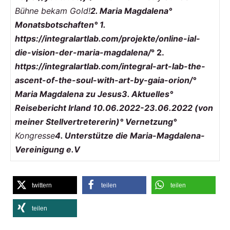
Bühne bekam Gold!
2. Maria Magdalena
°
Monatsbotscha
ften
°
1.
https://integralartlab.com/projekte/online-ial-
die-vision-der-maria-magdalena/
°
2.
https://integralartlab.com/integral-art-lab-the-
ascent-of-the-soul-with-art-by-gaia-orion/
°
Maria Magdalena zu Jesus
3.
Aktuelles
°
Reisebericht Irland 10.06.2022-23.06.2022
(von
meiner Stellvertretererin)
°
Vernetzung
°
Kongress
e
4. Unterstütze die Maria-Magdalena-
Vereinigung e.V
twittern
teilen
teilen
teilen