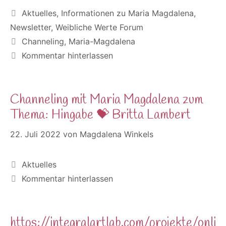
Kategorien
Aktuelles
,
Informationen zu Maria Magdalena
,
Newsletter
,
Weibliche Werte Forum
Schlagwörter
Channeling
,
Maria-Magdalena
Kommentar hinterlassen
Channeling mit Maria Magdalena zum
Thema: Hingabe 💝 Britta Lambert
22. Juli 2022
von
Magdalena Winkels
Kategorien
Aktuelles
Kommentar hinterlassen
https://integralartlab.com/projekte/onli