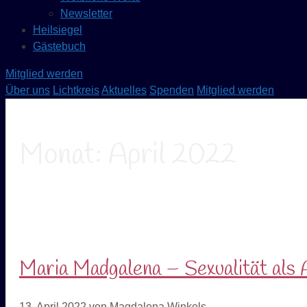
Newsletter
Heilsiegel
Gästebuch
Mitglied werden
Über uns
Lichtkreis
Aktuelles
Spenden
Mitglied werden
Monat:
April 2022
Maria Madgalena – Sexualität als
13. April 2022
von
Magdalena Winkels