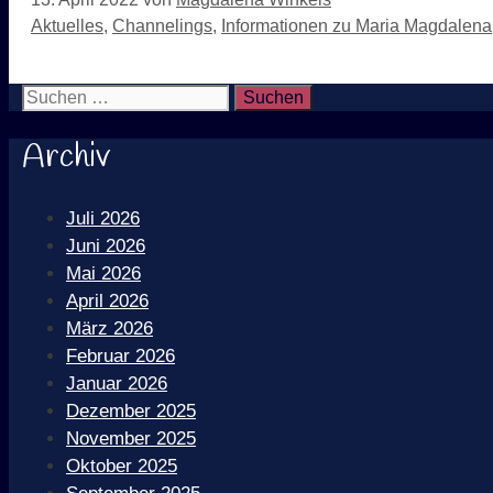
Kategorien
Aktuelles
,
Channelings
,
Informationen zu Maria Magdalena
Suchen nach:
Archiv
Juli 2026
Juni 2026
Mai 2026
April 2026
März 2026
Februar 2026
Januar 2026
Dezember 2025
November 2025
Oktober 2025