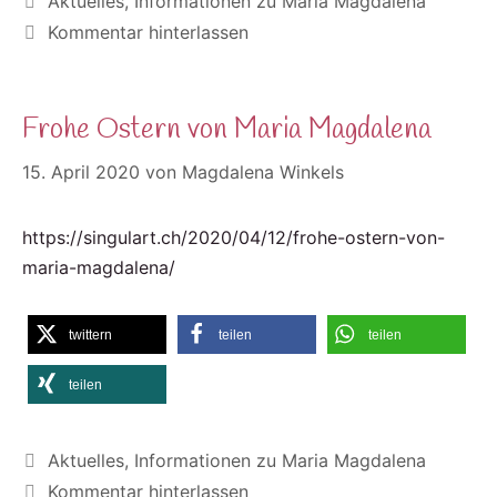
Aktuelles
,
Informationen zu Maria Magdalena
Kommentar hinterlassen
Frohe Ostern von Maria Magdalena
15. April 2020
von
Magdalena Winkels
https://singulart.ch/2020/04/12/frohe-ostern-von-
maria-magdalena/
twittern
teilen
teilen
teilen
Kategorien
Aktuelles
,
Informationen zu Maria Magdalena
Kommentar hinterlassen