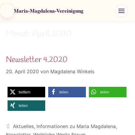
Maria-Magdalena-Vereinigung
Monat:
April 2020
Newsletter 4.2020
20. April 2020
von
Magdalena Winkels
twittern
teilen
teilen
teilen
Kategorien
Aktuelles
,
Informationen zu Maria Magdalena
,
Newsletter
,
Weibliche Werte Forum