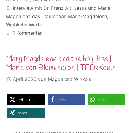
Schlagwörter
Interview mit Dr. Franz Alt
,
Jesus und Maria
Magdalena das Traumpaar
,
Maria-Magdalena
,
Weibliche Werte
1 Kommentar
Mary Magdalene and the holy kiss |
Maria von Blumencron | TEDxKoeln
17. April 2020
von
Magdalena Winkels
twittern
teilen
teilen
teilen
Kategorien