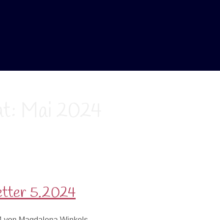
t:
Mai 2024
tter 5.2024
4
von
Magdalena Winkels