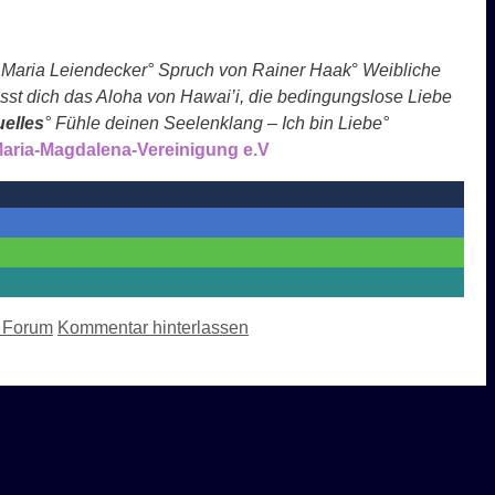
 Maria Leiendecker
° Spruch von Rainer Haak
°
W
eibliche
sst dich das Aloha von Hawai’i, die bedingungslose Liebe
elle
s
° Fühle deinen Seelenklang – Ich bin Liebe
°
 Maria-Magdalena-Vereinigung e.V
e Forum
Kommentar hinterlassen