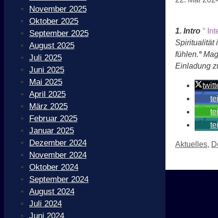
November 2025
Oktober 2025
1. Intro
° In
September 2025
Spiritualität 
August 2025
fühlen.
°
Mag
Juli 2025
Einladung z
Juni 2025
Mai 2025
twitt
April 2025
te
März 2025
te
Februar 2025
te
Januar 2025
Dezember 2024
Kategorien
Aktuelles
,
D
November 2024
Oktober 2024
September 2024
August 2024
Juli 2024
Juni 2024