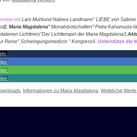
terview mit
Lars Muhl
und Naleea Landmann
°
L
IEBE
von Sabine
ist
2. Maria Magdalen
a
°
Monatsbotschafte
n
°
Petra Kahanuola lä
dalenen
L
icht
k
reis
°
Der Lichttempel der Maria Magdalena
3.
Aktu
ur Reise
°
Schwingungsmedizin
° Kongress
4. Unterstütze die
ern
ilen
ilen
ilen
ownloads
,
Informationen zu Maria Magdalena
,
Weibliche Wert