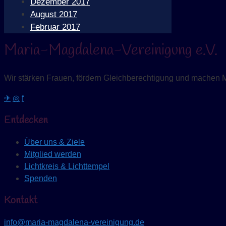
Dezember 2017
August 2017
Februar 2017
Maria-Magdalena-Vereinigung e.V.
Wir stärken Frauen, fördern Gleichberechtigung und machen 
✈
◎
f
Entdecken
Über uns & Ziele
Mitglied werden
Lichtkreis & Lichttempel
Spenden
Kontakt
info@maria-magdalena-vereinigung.de