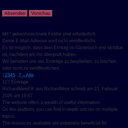
Mit * gekennzeichnete Felder sind erforderlich.
Deine E-Mail-Adresse wird nicht veröffentlicht.
Es ist möglich, dass dein Eintrag im Gästebuch erst sichtbar
ist, nachdem wir ihn überprüft haben.
Wir behalten uns vor, Einträge zu bearbeiten, zu löschen
oder nicht zu veröffentlichen.
Navigation der Gästebuchliste
1
2
3
4
5
...
7
→
Alle
127 Einträge
RichardMewEK
aus
RichardMew
schrieb am
21. Februar
2026
um
19:47
The website offers a wealth of useful information.
On this platform, you can find in-depth articles on multiple
topics.
The resources available are extremely beneficial for