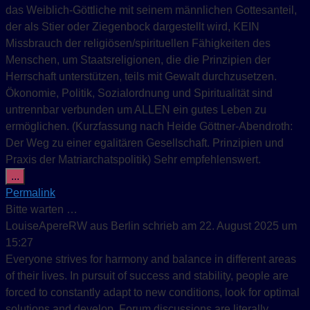
das Weiblich-Göttliche mit seinem männlichen Gottesanteil,
der als Stier oder Ziegenbock dargestellt wird, KEIN
Missbrauch der religiösen/spirituellen Fähigkeiten des
Menschen, um Staatsreligionen, die die Prinzipien der
Herrschaft unterstützen, teils mit Gewalt durchzusetzen.
Ökonomie, Politik, Sozialordnung und Spiritualität sind
untrennbar verbunden um ALLEN ein gutes Leben zu
ermöglichen. (Kurzfassung nach Heide Göttner-Abendroth:
Der Weg zu einer egalitären Gesellschaft. Prinzipien und
Praxis der Matriarchatspolitik) Sehr empfehlenswert.
Diese Metabox ein-/ausblenden.
...
Permalink
Bitte warten …
LouiseApereRW
aus
Berlin
schrieb am
22. August 2025
um
15:27
Everyone strives for harmony and balance in different areas
of their lives. In pursuit of success and stability, people are
forced to constantly adapt to new conditions, look for optimal
solutions and develop. Forum discussions are literally