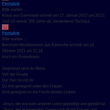
Permalink
Bitte warten …
Klaus
aus
Darmstadt
schrieb am
17. Januar 2022
um
20:21
Und ich werde 300 Jahre alt, mindestens! Tschaka
Diese Metabox ein-/ausblenden.
...
Permalink
Bitte warten …
Bernhard Weckenmann
aus
Karlsruhe
schrieb am
10.
Oktober 2021
um
21:16
Auch ein Rosenkranz
Gegrüsset seist du Maria
Voll der Gnade
Der Herr ist mit dir
Du bist gesegnet unter den Frauen
Und gesegnet ist die Frucht deines Leibes
-Jesus, der wie kein anderer Liebe gepredigt und gelebt hat
-Jesus, der in liebevoller Gemeinschaft mit Frauen und