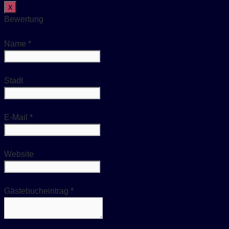
Dieses Formular ausblenden
x
Bewertung
Name
*
Stadt
E-Mail
*
Website
Gästebucheintrag
*