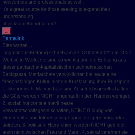
newcomers and professionals as well.
It's a great source for those seeking to expand their
understanding.
https://somebububu.com/
Diese Metabox ein-/ausblenden.
...
Permalink
Bitte warten …
Dagmar
aus
Freiburg
schrieb am
22. Oktober 2025
um
11:37
Weibliche Werte, sie sind so wichtig und die Erlösung aus
dieser patriarchal-kapitalistischen technokratischen
Sackgasse. Matriarchate verwirklichen bis heute eine
friedensfähigen Kultur, hier ein Kurzfassung ihrer Prinzipien:
1. ökonomisch: Matriarchate sind Ausgleichsgesellschaften,
die Güter werden NICHT angehäuft in den Händen weniger.
2. sozial: horizontale matrilineare
Verwandtschaftsgesellschaften, KEINE Bildung von
Herrschafts- und Interessensgruppen, die gegeneinander
antreten. 3. politisch: Hierarchien werden NICHT gebildet,
auch nicht zwischen Frau und Mann. 4. sakral verehren sie