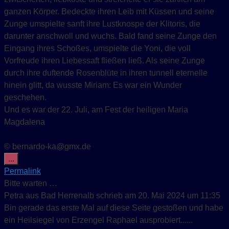
ganzen Körper. Bedeckte ihren Leib mit Küssen und seine
Zunge umspielte sanft ihre Lustknospe der Klitoris, die
darunter anschwoll und wuchs. Bald fand seine Zunge den
Eingang ihres Schoßes, umspielte die Yoni, die voll
Vorfreude ihren Liebessaft fließen ließ. Als seine Zunge
durch ihre duftende Rosenblüte in ihren tunnell eternelle
hinein glitt, da wusste Miriam: Es war ein Wunder
geschehen.
Und es war der 22. Juli, am Fest der heiligen Maria
Magdalena
© bernardo-ka@gmx.de
Diese Metabox ein-/ausblenden.
...
Permalink
Bitte warten …
Petra
aus
Bad Herrenalb
schrieb am
20. Mai 2024
um
11:35
Bin gerade das erste Mal auf diese Seite gestoßen und habe
ein Heilsiegel von Erzengel Raphael ausprobiert......