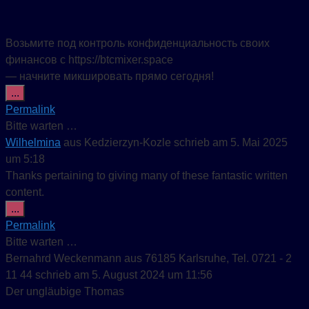
Возьмите под контроль конфиденциальность своих
финансов с https://btcmixer.space
— начните микшировать прямо сегодня!
Diese Metabox ein-/ausblenden.
...
Permalink
Bitte warten …
Wilhelmina
aus
Kedzierzyn-Kozle
schrieb am
5. Mai 2025
um
5:18
Thanks pertaining to giving many of these fantastic written
content.
Diese Metabox ein-/ausblenden.
...
Permalink
Bitte warten …
Bernahrd Weckenmann
aus
76185 Karlsruhe, Tel. 0721 - 2
11 44
schrieb am
5. August 2024
um
11:56
Der ungläubige Thomas