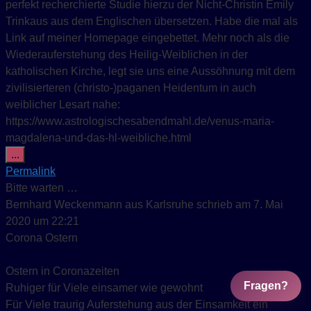
perfekt recherchierte Studie hierzu der Nicht-Christin Emily
Trinkaus aus dem Englischen übersetzen. Habe die mal als
Link auf meiner Homepage eingebettet. Mehr noch als die
Wiederauferstehung des Heilig-Weiblichen in der
katholischen Kirche, legt sie uns eine Aussöhnung mit dem
zivilisierteren (christo-)paganen Heidentum in auch
weiblicher Lesart nahe:
https://www.astrologischesabendmahl.de/venus-maria-
magdalena-und-das-hl-weibliche.html
Diese Metabox ein-/ausblenden.
...
Permalink
Bitte warten …
Bernhard Weckenmann
aus
Karlsruhe
schrieb am
7. Mai
2020
um
22:21
Corona Ostern
Ostern in Coronazeiten
Fragen?
Ruhiger für Viele einsamer wie gewohnt
Für Viele traurig Auferstehung aus der Einsamkeit ein