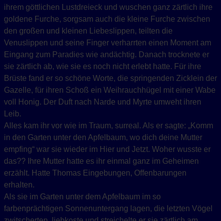
ihrem göttlichen Lustdreieck und wuschen ganz zärtlich ihre
goldene Furche, sorgsam auch die kleine Furche zwischen
den großen und kleinen Liebeslippen, teilten die
Venuslippen und seine Finger verharrten einen Moment am
Eingang zum Paradies wie andächtig. Danach trocknete er
sie zärtlich ab, wie sie es noch nicht erlebt hatte. Für ihre
Brüste fand er so schöne Worte, die springenden Zicklein der
Gazelle, für ihren Schoß ein Weihrauchhügel mit einer Wabe
voll Honig. Der Duft nach Narde und Myrte umweht ihren
Leib.
Alles kam ihr vor wie im Traum, surreal. Als er sagte: „Komm
in den Garten unter den Apfelbaum, wo dich deine Mutter
empfing“ war sie wieder im Hier und Jetzt. Woher wusste er
das?? Ihre Mutter hatte es ihr einmal ganz im Geheimen
erzählt. Hatte Thomas Eingebungen, Offenbarungen
erhalten.
Als sie im Garten unter dem Apfelbaum im so
farbenprächtigen Sonnenuntergang lagen, die letzten Vögel
zwitscherten, liebkoste und streichelte er sie zärtlich am