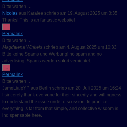
Bitte warten …
Nicolas
aus
Karalee
schrieb am
19. August 2025
um
3:35
Thanks! This is an fantastic website!
Diese Metabox ein-/ausblenden.
...
Permalink
Bitte warten …
Magdalena Winkels
schrieb am
4. August 2025
um
10:33
Bitte keine Spams und Werbung! no spam and no
advertising! Spams werden sofort vernichtet.
Diese Metabox ein-/ausblenden.
...
Permalink
Bitte warten …
JameLialpYP
aus
Berlin
schrieb am
20. Juli 2025
um
16:24
I sincerely thank everyone for their sincerity and willingness
to understand the issue under discussion. In practice,
everything is far from that simple, and collective wisdom is
indispensable here.