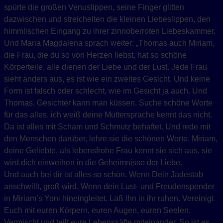
spürte die großen Venuslippen, seine Finger glitten
dazwischen und streichelten die kleinen Liebeslippen, den
himmlischen Eingang zu ihrer zinnoberroten Liebeskammer.
Und Maria Magdalena sprach weiter: „Thomas auch Miriam,
die Frau, die du so von Herzen liebst, hat so schöne
Körperteile, alle dienen der Liebe und der Lust. Jede Frau
sieht anders aus, es ist wie ein zweites Gesicht. Und keine
Form ist falsch oder schlecht, wie im Gesicht ja auch. Und
Thomas, Gesichter kann man küssen. Suche schöne Worte
für das alles, ich weiß deine Muttersprache kennt das nicht.
Da ist alles mit Scham und Schmutz behaftet. Und rede mit
den Menschen darüber, lehre sie die schönen Worte. Miriam,
deine Geliebte, als lebensfrohe Frau kennt sie sich aus, sie
wird dich einweihen in die Geheimnisse der Liebe.
Und auch bei dir ist alles so schön. Wenn Dein Jadestab
anschwillt, groß wird. Wenn dein Lust- und Freudenspender
in Miriam’s Yoni hineingleitet. Laß ihn in ihr ruhen. Vereinigt
Euch mit euren Körpern, euren Augen, euren Seelen.
Vermischt und teilt eure Lebenssäfte miteinander. So ist es