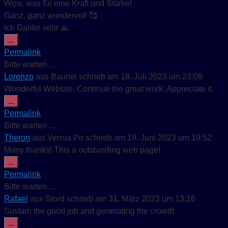
Wow, was für eine Kraft und Stärke!
Ganz, ganz wundervoll 🥰
Ich Danke sehr 🙏
Diese Metabox ein-/ausblenden.
...
Permalink
Bitte warten …
Lorenzo
aus
Baunei
schrieb am
18. Juli 2023
um
23:09
Wonderful Website, Continue the great work. Appreciate it.
Diese Metabox ein-/ausblenden.
...
Permalink
Bitte warten …
Theron
aus
Verrua Po
schrieb am
19. Juni 2023
um
19:52
Many thanks! This a outstanding web page!
Diese Metabox ein-/ausblenden.
...
Permalink
Bitte warten …
Rafael
aus
Stord
schrieb am
31. März 2023
um
13:16
Sustain the good job and generating the crowd!
Diese Metabox ein-/ausblenden.
...