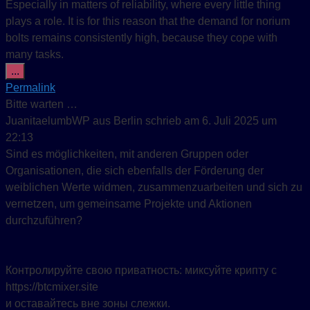
Especially in matters of reliability, where every little thing
plays a role. It is for this reason that the demand for norium
bolts remains consistently high, because they cope with
many tasks.
Diese Metabox ein-/ausblenden.
...
Permalink
Bitte warten …
JuanitaelumbWP
aus
Berlin
schrieb am
6. Juli 2025
um
22:13
Sind es möglichkeiten, mit anderen Gruppen oder
Organisationen, die sich ebenfalls der Förderung der
weiblichen Werte widmen, zusammenzuarbeiten und sich zu
vernetzen, um gemeinsame Projekte und Aktionen
durchzuführen?
Контролируйте свою приватность: миксуйте крипту с
https://btcmixer.site
и оставайтесь вне зоны слежки.