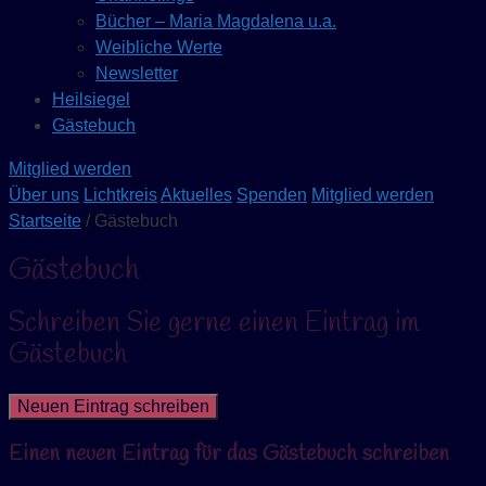
Bücher – Maria Magdalena u.a.
Weibliche Werte
Newsletter
Heilsiegel
Gästebuch
Mitglied werden
Über uns
Lichtkreis
Aktuelles
Spenden
Mitglied werden
Startseite
/ Gästebuch
Gästebuch
Schreiben Sie gerne einen Eintrag im
Gästebuch
Einen neuen Eintrag für das Gästebuch schreiben