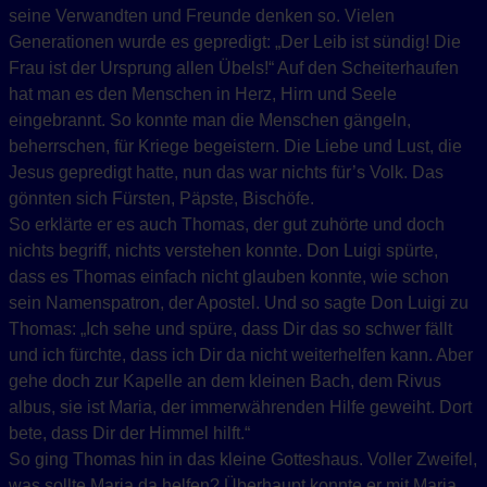
seine Verwandten und Freunde denken so. Vielen
Generationen wurde es gepredigt: „Der Leib ist sündig! Die
Frau ist der Ursprung allen Übels!“ Auf den Scheiterhaufen
hat man es den Menschen in Herz, Hirn und Seele
eingebrannt. So konnte man die Menschen gängeln,
beherrschen, für Kriege begeistern. Die Liebe und Lust, die
Jesus gepredigt hatte, nun das war nichts für’s Volk. Das
gönnten sich Fürsten, Päpste, Bischöfe.
So erklärte er es auch Thomas, der gut zuhörte und doch
nichts begriff, nichts verstehen konnte. Don Luigi spürte,
dass es Thomas einfach nicht glauben konnte, wie schon
sein Namenspatron, der Apostel. Und so sagte Don Luigi zu
Thomas: „Ich sehe und spüre, dass Dir das so schwer fällt
und ich fürchte, dass ich Dir da nicht weiterhelfen kann. Aber
gehe doch zur Kapelle an dem kleinen Bach, dem Rivus
albus, sie ist Maria, der immerwährenden Hilfe geweiht. Dort
bete, dass Dir der Himmel hilft.“
So ging Thomas hin in das kleine Gotteshaus. Voller Zweifel,
was sollte Maria da helfen? Überhaupt konnte er mit Maria