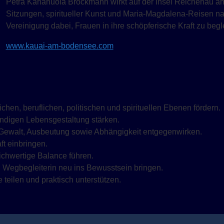
Petra Kahanuola Brockmann wirkt auf der Insel Reichenau 
Sitzungen, spiritueller Kunst und Maria-Magdalena-Reisen nach
Vereinigung dabei, Frauen in ihre schöpferische Kraft zu beg
www.kauai-am-bodensee.com
ichen, beruflichen, politischen und spirituellen Ebenen fördern.
ändigen Lebensgestaltung stärken.
 Gewalt, Ausbeutung sowie Abhängigkeit entgegenwirken.
ft einbringen.
eichwertige Balance führen.
 Wegbegleiterin neu ins Bewusstsein bringen.
teilen und praktisch unterstützen.