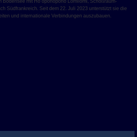
am Bodensee mit Ho’oponopono Lomilomi, Schoßraum-
 Südfrankreich. Seit dem 22. Juli 2023 unterstützt sie die
leiten und internationale Verbindungen auszubauen.