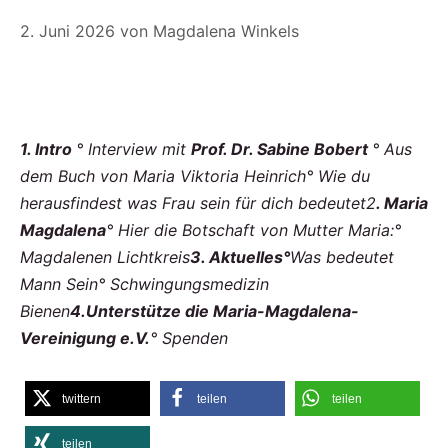
2. Juni 2026
von
Magdalena Winkels
1. Intro
° Interview mit
Prof. Dr. Sabine Bobert
° Aus
dem Buch von Maria Viktoria Heinrich
° W
ie du
herausfindest was Frau sein für dich bedeutet
2
. Maria
Magdalena
°
Hier die Botschaft von Mutter Maria:
°
Magdalenen Lichtkreis
3. Aktuelles
°
Was bedeutet
Mann Sein
° Schwingungsmedizin
Bienen
4.
Unterstütze die Maria-Magdalena-
Vereinigung e.V.
° Spenden
twittern
teilen
teilen
teilen