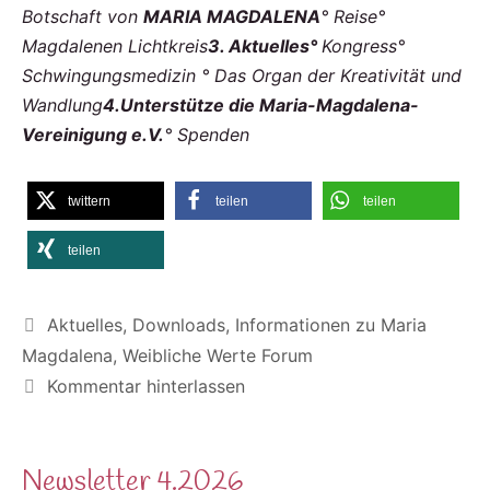
Botschaft von
MARIA MAGDALENA
° Reise
°
Magdalenen Lichtkreis
3. Aktuelles
°
Kongress
°
Schwingungsmedizin
° Das Organ der
Kreativität und
Wandlung
4.
Unterstütze die Maria-Magdalena-
Vereinigung e.V.
° Spenden
twittern
teilen
teilen
teilen
Kategorien
Aktuelles
,
Downloads
,
Informationen zu Maria
Magdalena
,
Weibliche Werte Forum
Kommentar hinterlassen
Newsletter 4.2026