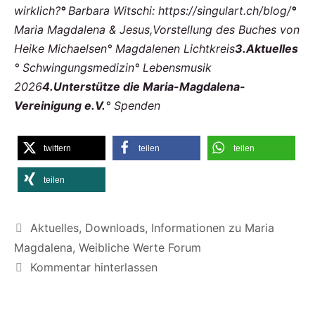
wirklich?
°
Barbara Witschi: https://singulart.ch/blog/
°
Maria Magdalena & Jesus,Vorstellung des Buches von
Heike Michaelsen
° Magdalenen Lichtkreis
3.
Aktuelles
° Schwingungsmedizin
° Lebensmusik
2026
4.
Unterstütze die Maria-Magdalena-
Vereinigung e.V.
° Spenden
twittern
teilen
teilen
teilen
Kategorien
Aktuelles
,
Downloads
,
Informationen zu Maria
Magdalena
,
Weibliche Werte Forum
Kommentar hinterlassen