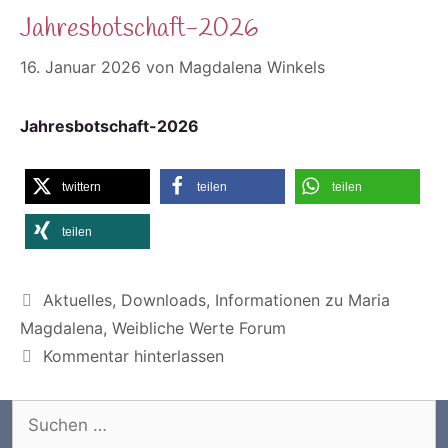
Jahresbotschaft-2026
16. Januar 2026
von
Magdalena Winkels
Jahresbotschaft-2026
twittern
teilen
teilen
teilen
Kategorien
Aktuelles
,
Downloads
,
Informationen zu Maria
Magdalena
,
Weibliche Werte Forum
Kommentar hinterlassen
Suchen nach: