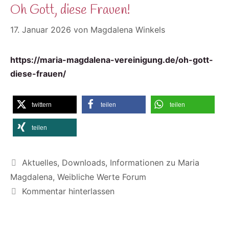
Oh Gott, diese Frauen!
17. Januar 2026
von
Magdalena Winkels
https://maria-magdalena-vereinigung.de/oh-gott-
diese-frauen/
twittern
teilen
teilen
teilen
Kategorien
Aktuelles
,
Downloads
,
Informationen zu Maria
Magdalena
,
Weibliche Werte Forum
Kommentar hinterlassen