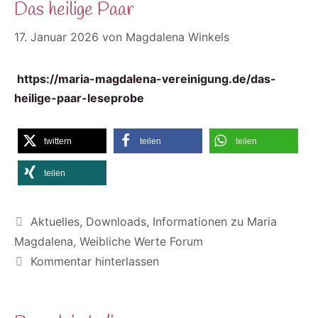
Das heilige Paar
17. Januar 2026
von
Magdalena Winkels
https://maria-magdalena-vereinigung.de/das-
heilige-paar-leseprobe
twittern
teilen
teilen
teilen
Kategorien
Aktuelles
,
Downloads
,
Informationen zu Maria
Magdalena
,
Weibliche Werte Forum
Kommentar hinterlassen