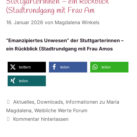
Stuttgarterinnen – ein Rückblick
(Stadtrundgang mit Frau Am
16. Januar 2026
von
Magdalena Winkels
“Emanzipiertes Unwesen” der Stuttgarterinnen –
ein Rückblick (Stadtrundgang mit Frau Amos
twittern
teilen
teilen
teilen
Kategorien
Aktuelles
,
Downloads
,
Informationen zu Maria
Magdalena
,
Weibliche Werte Forum
Kommentar hinterlassen