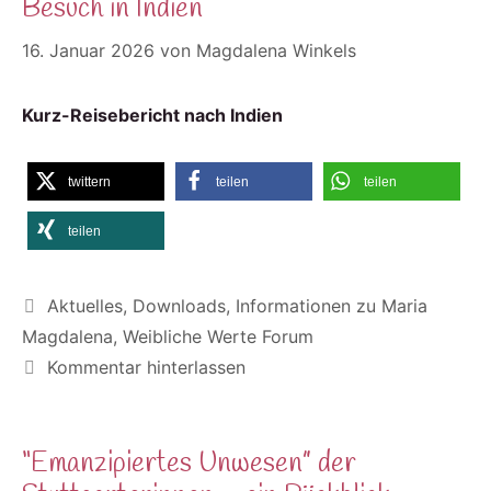
Besuch in Indien
16. Januar 2026
von
Magdalena Winkels
Kurz-Reisebericht nach Indien
twittern
teilen
teilen
teilen
Kategorien
Aktuelles
,
Downloads
,
Informationen zu Maria
Magdalena
,
Weibliche Werte Forum
Kommentar hinterlassen
“Emanzipiertes Unwesen” der