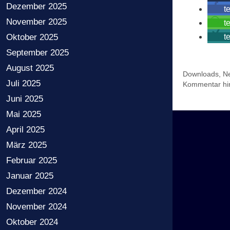
Dezember 2025
t
November 2025
t
t
Oktober 2025
September 2025
August 2025
Kategorien
Downloads
,
Ne
Juli 2025
Kommentar hin
Juni 2025
Mai 2025
April 2025
März 2025
Februar 2025
Januar 2025
Dezember 2024
November 2024
Oktober 2024