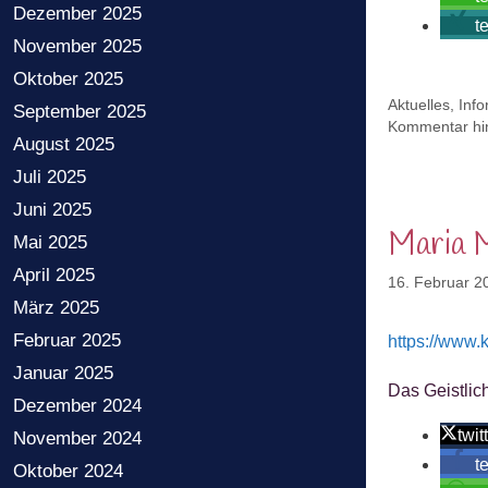
Dezember 2025
t
November 2025
Oktober 2025
Kategorien
Aktuelles
,
Inf
September 2025
Kommentar hin
August 2025
Juli 2025
Juni 2025
Maria M
Mai 2025
April 2025
16. Februar 2
März 2025
Februar 2025
https://www.
Januar 2025
Das Geistlic
Dezember 2024
twit
November 2024
t
Oktober 2024