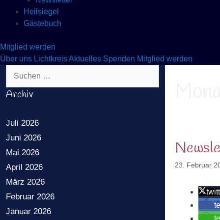
Heilsiegel
Gästebuch
Mitglied werden
Über uns
Lichtkreis
Aktuelles
Spenden
Mitglied werden
Suchen nach:
Mona
Archiv
Juli 2026
Juni 2026
Newsle
Mai 2026
23. Februar 2
April 2026
März 2026
twit
Februar 2026
t
Januar 2026
t