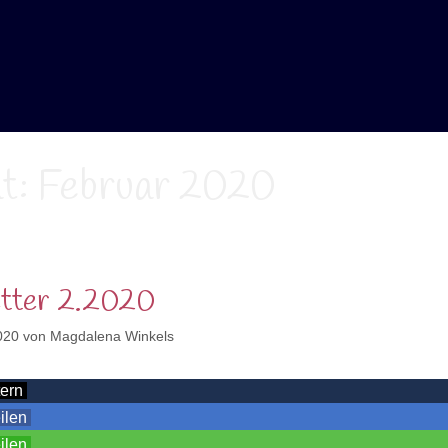
t:
Februar 2020
tter 2.2020
020
von
Magdalena Winkels
tern
eilen
eilen