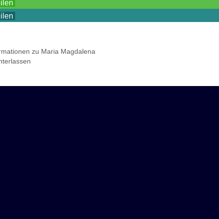
eilen
eilen
ormationen zu Maria Magdalena
terlassen