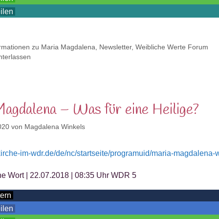
eilen
ormationen zu Maria Magdalena
,
Newsletter
,
Weibliche Werte Forum
terlassen
agdalena – Was für eine Heilige?
020
von
Magdalena Winkels
kirche-im-wdr.de/de/nc/startseite/programuid/maria-magdalena-wa
he Wort | 22.07.2018 | 08:35 Uhr WDR 5
tern
eilen