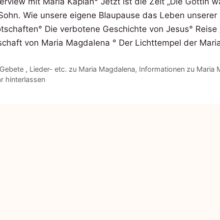
Interview mit Maria Kaplan​° Jetzt ist die Zeit „Die Götti
 Sohn. Wie unsere eigene Blaupause das Leben unserer 
tschaften​° Die verbotene Geschichte von Jesus​° Reise
schaft von Maria Magdalena ​° Der Lichttempel der Mar
n
Gebete , Lieder- etc. zu Maria Magdalena
,
Informationen zu Maria
 hinterlassen