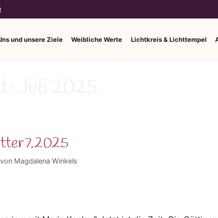
t
Uns und unsere Ziele
Weibliche Werte
Lichtkreis & Lichttempel
t:
Juli 2025
tter7.2025
von
Magdalena Winkels