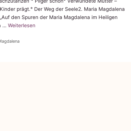
n wachzutanzen”​° Pilger schön​° Verwundete Mutter –
Kinder prägt.​° Der Weg der Seele2. Maria Magdalena​
 „Auf den Spuren der Maria Magdalena im Heiligen
ia …
Weiterlesen
 Magdalena