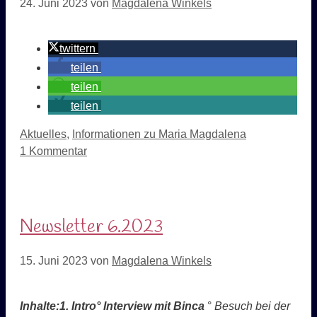
24. Juni 2023
von
Magdalena Winkels
twittern
teilen
teilen
teilen
Kategorien
Aktuelles
,
Informationen zu Maria Magdalena
1 Kommentar
Newsletter 6.2023
15. Juni 2023
von
Magdalena Winkels
Inhalte:
1.
Intro
° Interview mit
Binca
°
Besuch bei der