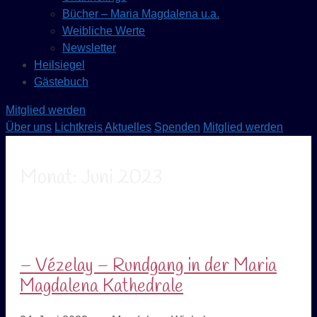
Bücher – Maria Magdalena u.a.
Weibliche Werte
Newsletter
Heilsiegel
Gästebuch
Mitglied werden
Über uns
Lichtkreis
Aktuelles
Spenden
Mitglied werden
Monat:
Juni 2023
– Vézelay – Rundgang in der Maria
Magdalena Kathedrale