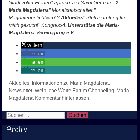
Stadt voller Frauen
° Spruch von Saint Germain
°
2.
Maria Magdalen
a
°
Monatsbotschafte
n
°
Magdalenenlichtweg
°
3.
Aktuelles
°
Stellvertretung für
mich gesucht
°
Kongress
4. Unterstütze die Maria-
Magdalena-Vereinigung e.
V.
twittern
teilen
teilen
teilen
Kategorien
Aktuelles
,
Informationen zu Maria Magdalena
,
Schlagwörter
Newsletter
,
Weibliche Werte Forum
Channeling
,
Maria-
Magdalena
Kommentar hinterlassen
Suchen nach:
Archiv