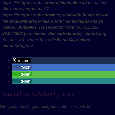
https://integralartlab.com/projekte/online-ial-die-vision-
der-maria-magdalena/
°
2.
https://integralartlab.com/integral-art-lab-the-ascent-of-
the-soul-with-art-by-gaia-orion/
°
Maria Magdalena zu
Jesus
3.
Aktuelles
° Reisebericht Irland 10.06.2022-
23.06.2022
(von meiner Stellvertretererin)
°
Vernetzung
°
Kongress
e
4. Unterstütze die Maria-Magdalena-
Vereinigung e.V
twittern
teilen
teilen
teilen
Newsletter vollständig lesen
Die gestaltete Originalausgabe steht als PDF bereit.