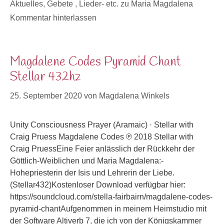
Kategorien
Aktuelles
,
Gebete , Lieder- etc. zu Maria Magdalena
Kommentar hinterlassen
Magdalene Codes Pyramid Chant
Stellar 432hz
25. September 2020
von
Magdalena Winkels
Unity Consciousness Prayer (Aramaic) · Stellar with
Craig Pruess Magdalene Codes ℗ 2018 Stellar with
Craig PruessEine Feier anlässlich der Rückkehr der
Göttlich-Weiblichen und Maria Magdalena:-
Hohepriesterin der Isis und Lehrerin der Liebe.
(Stellar432)Kostenloser Download verfügbar hier:
https://soundcloud.com/stella-fairbairn/magdalene-codes-
pyramid-chantAufgenommen in meinem Heimstudio mit
der Software Altiverb 7, die ich von der Königskammer