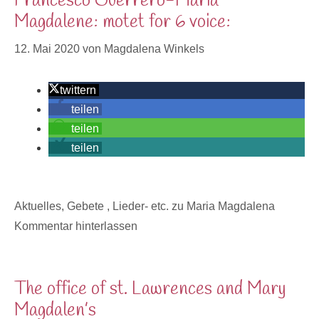
Francesco Guerrero-Maria
Magdalene: motet for 6 voice:
12. Mai 2020
von
Magdalena Winkels
twittern
teilen
teilen
teilen
Kategorien
Aktuelles
,
Gebete , Lieder- etc. zu Maria Magdalena
Kommentar hinterlassen
The office of st. Lawrences and Mary
Magdalen’s