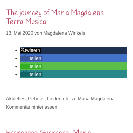
The journey of Maria Magdalena –
Terra Musica
13. Mai 2020
von
Magdalena Winkels
twittern
teilen
teilen
teilen
Kategorien
Aktuelles
,
Gebete , Lieder- etc. zu Maria Magdalena
Kommentar hinterlassen