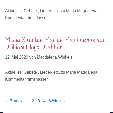
Kategorien
Aktuelles
,
Gebete , Lieder- etc. zu Maria Magdalena
Kommentar hinterlassen
Missa Sanctae Mariae Magdalenae von
William Lloyd Webber
12. Mai 2020
von
Magdalena Winkels
Kategorien
Aktuelles
,
Gebete , Lieder- etc. zu Maria Magdalena
Kommentar hinterlassen
Seite
Seite
Seite
Seite
←
Zurück
1
2
3
4
Weiter
→