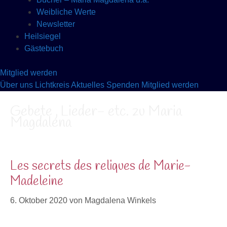
Weibliche Werte
Newsletter
Heilsiegel
Gästebuch
Mitglied werden
Über uns
Lichtkreis
Aktuelles
Spenden
Mitglied werden
Gebete , Lieder- etc. zu Maria
Magdalena
Les secrets des reliques de Marie-
Madeleine
6. Oktober 2020
von
Magdalena Winkels