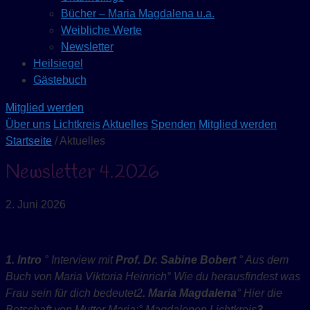
Bücher – Maria Magdalena u.a.
Weibliche Werte
Newsletter
Heilsiegel
Gästebuch
Mitglied werden
Über uns
Lichtkreis
Aktuelles
Spenden
Mitglied werden
Startseite
/ Aktuelles
Newsletter 4.2026
2. Juni 2026
1. Intro
° Interview mit
Prof. Dr. Sabine Bobert
° Aus dem
Buch von Maria Viktoria Heinrich
° W
ie du herausfindest was
Frau sein für dich bedeutet
2
. Maria Magdalena
°
Hier die
Botschaft von Mutter Maria:
° Magdalenen Lichtkreis
3.