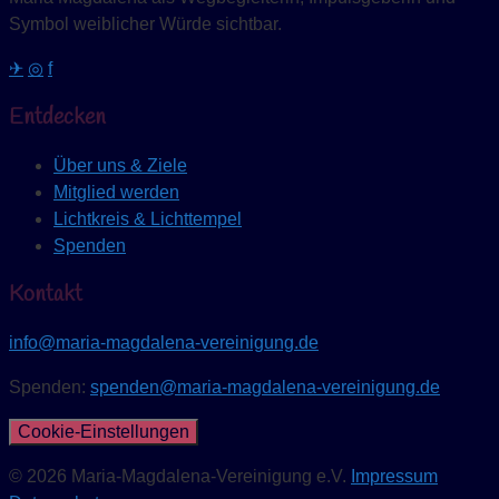
Symbol weiblicher Würde sichtbar.
✈
◎
f
Entdecken
Über uns & Ziele
Mitglied werden
Lichtkreis & Lichttempel
Spenden
Kontakt
info@maria-magdalena-vereinigung.de
Spenden:
spenden@maria-magdalena-vereinigung.de
Cookie-Einstellungen
© 2026 Maria-Magdalena-Vereinigung e.V.
Impressum