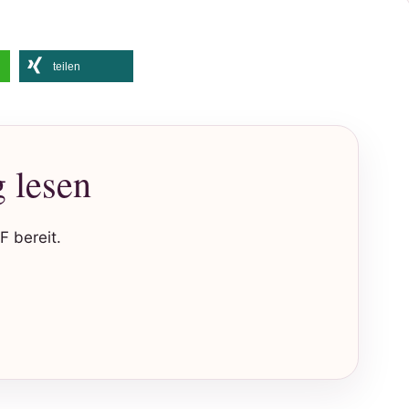
teilen
g lesen
F bereit.