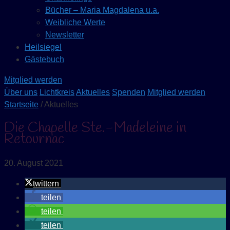
Bücher – Maria Magdalena u.a.
Weibliche Werte
Newsletter
Heilsiegel
Gästebuch
Mitglied werden
Über uns
Lichtkreis
Aktuelles
Spenden
Mitglied werden
Startseite
/ Aktuelles
Die Chapelle Ste.-Madeleine in
Retournac
20. August 2021
twittern
teilen
teilen
teilen