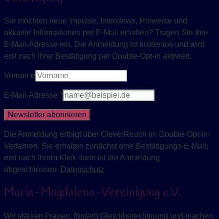
Sie möchten neue Impulse, Interviews, Hinweise und
aktuelle Informationen per E-Mail erhalten? Tragen Sie Ihre
E-Mail-Adresse ein. Die Anmeldung ist kostenlos und wird
erst nach Ihrer Bestätigung per Double-Opt-in aktiviert.
Vorname
E-Mail-Adresse *
Newsletter abonnieren
Die Anmeldung erfolgt über CleverReach im Double-Opt-in-
Verfahren. Sie erhalten zunächst eine Bestätigungs-E-Mail;
erst nach Ihrem Klick darin ist die Anmeldung
abgeschlossen.
Datenschutz
Maria-Magdalena-Vereinigung e.V.
Wir stärken Frauen, fördern Gleichberechtigung und machen