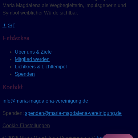
Maria Magdalena als Wegbegleiterin, Impulsgeberin und
Symbol weiblicher Würde sichtbar.
✈
◎
f
Entdecken
Über uns & Ziele
Mitglied werden
Lichtkreis & Lichttempel
Spenden
Kontakt
info@maria-magdalena-vereinigung.de
Spenden:
spenden@maria-magdalena-vereinigung.de
Cookie-Einstellungen
© 2026 Maria-Magdalena-Vereinigung e.V.
Impressum