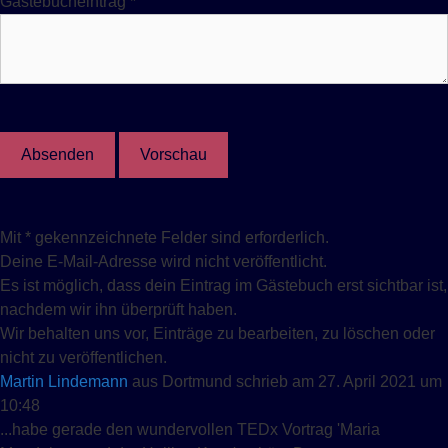
Gästebucheintrag
*
Mit * gekennzeichnete Felder sind erforderlich.
Deine E-Mail-Adresse wird nicht veröffentlicht.
Es ist möglich, dass dein Eintrag im Gästebuch erst sichtbar ist,
nachdem wir ihn überprüft haben.
Wir behalten uns vor, Einträge zu bearbeiten, zu löschen oder
nicht zu veröffentlichen.
Martin Lindemann
aus
Dortmund
schrieb am
27. April 2021
um
10:48
...habe gerade den wundervollen TEDx Vortrag 'Maria