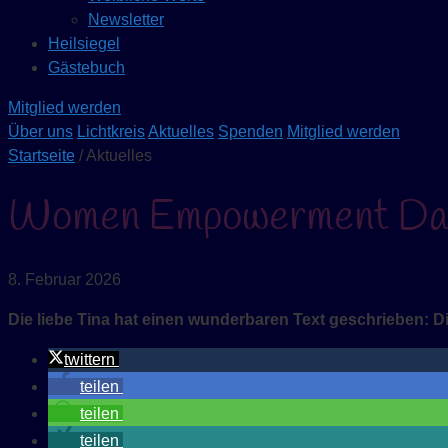
Newsletter
Heilsiegel
Gästebuch
Mitglied werden
Über uns
Lichtkreis
Aktuelles
Spenden
Mitglied werden
Startseite
/ Aktuelles
Women Empowerment Da
8. Februar 2026
Die liebe Tina hat einen wunderbaren Text geschrieben:
D
twittern
teilen
teilen
teilen