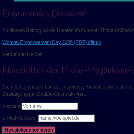
Ergänzendes Dokument
Zu diesem Beitrag waren Dateien im früheren Thrive-Architect-I
Women Empowerment Day 2026 (PDF) öffnen
Verbunden bleiben
Newsletter der Maria-Magdalena-V
Sie möchten neue Impulse, Interviews, Hinweise und aktuelle I
Bestätigung per Double-Opt-in aktiviert.
Vorname
E-Mail-Adresse *
Newsletter abonnieren