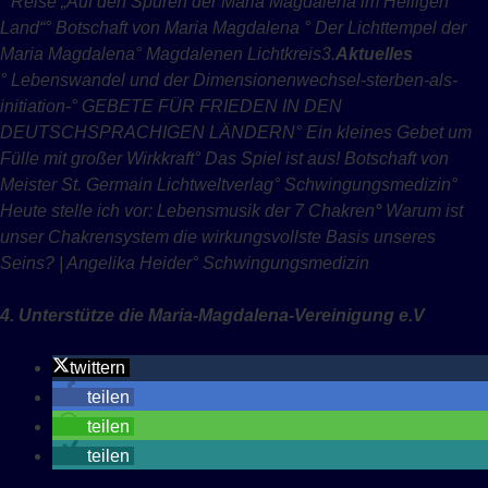
°
Reise „Auf den Spuren der Maria Magdalena im Heiligen
Land“
° Botschaft von Maria Magdalena
° Der Lichttempel der
Maria Magdalena
° Magdalenen Lichtkreis
3.
Aktuelles
° Lebenswandel und der Dimensionenwechsel-sterben-als-
initiation-
° GEBETE FÜR FRIEDEN IN DEN
DEUTSCHSPRACHIGEN LÄNDERN
° Ein kleines Gebet um
Fülle mit großer Wirkkraft
° Das Spiel ist aus! Botschaft von
Meister St. Germain Lichtweltverlag
° Schwingungsmedizin
°
Heute stelle ich vor: Lebensmusik der 7 Chakren
°
Warum ist
unser Chakrensystem die wirkungsvollste Basis unseres
Seins? | Angelika Heider
° Schwingungsmedizin
4. Unterstütze die Maria-Magdalena-Vereinigung e.V
twittern
teilen
teilen
teilen