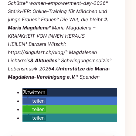
Schütte
°
women-empowerment-day-2026
°
StärkHER: Online-Training für Mädchen und
junge Frauen
° Frauen
° Die Wut, die bleibt
2.
Maria Magdalena
°
Maria Magdalena –
KRANKHEIT VON INNEN HERAUS
HEILEN
°
Barbara Witschi:
https://singulart.ch/blog/
° Magdalenen
Lichtkreis
3.
Aktuelles
° Schwingungsmedizin
°
Lebensmusik 2026
4.
Unterstütze die Maria-
Magdalena-Vereinigung e.V.
° Spenden
twittern
teilen
teilen
teilen