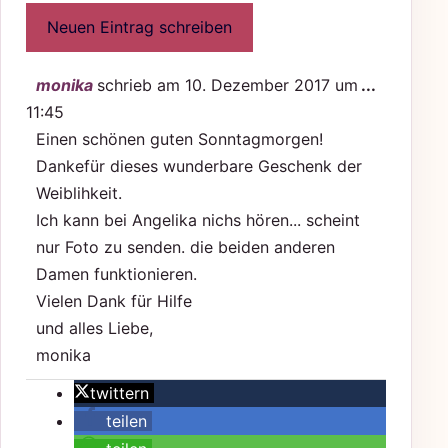
Diese Me
monika
schrieb am
10. Dezember 2017
um
...
11:45
Einen schönen guten Sonntagmorgen!
Dankefür dieses wunderbare Geschenk der
Weiblihkeit.
Ich kann bei Angelika nichs hören... scheint
nur Foto zu senden. die beiden anderen
Damen funktionieren.
Vielen Dank für Hilfe
und alles Liebe,
monika
twittern
teilen