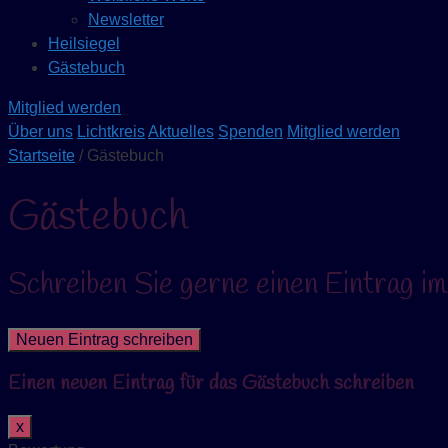
Newsletter
Heilsiegel
Gästebuch
Mitglied werden
Über uns
Lichtkreis
Aktuelles
Spenden
Mitglied werden
Startseite
/ Gästebuch
Gästebuch
Schreiben Sie gerne einen Eintrag i
Einen neuen Eintrag für das Gästebuch schreiben
Dieses
x
Formular