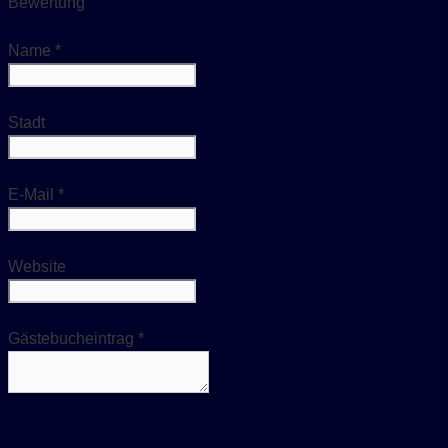
Bewertung
ausblenden
Name
*
Stadt
E-Mail
*
Website
Gästebucheintrag
*