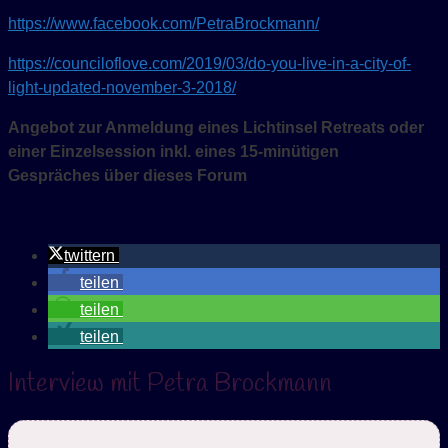
https://www.facebook.com/PetraBrockmann/
https://counciloflove.com/2019/03/do-you-live-in-a-city-of-
light-updated-november-3-2018/
Angebot zur Anmeldung eines Lichtinsel Retreats oder
einer Einzelsession
inkl. eines 15-minütigen
Gespräches über dieses Forum
twittern
teilen
teilen
teilen
Interview mit Petra Brockmann