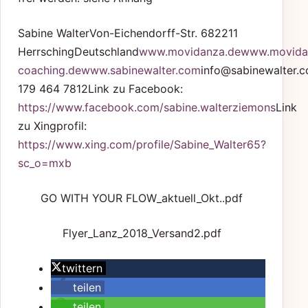
Sabine WalterVon-Eichendorff-Str. 682211
HerrschingDeutschland
www.movidanza.de
www.movida
coaching.de
www.sabinewalter.com
info@sabinewalter.
179 464 7812Link zu Facebook:
https://www.facebook.com/sabine.walterziemons
Link
zu Xingprofil:
https://www.xing.com/profile/Sabine_Walter65?
sc_o=mxb
GO WITH YOUR FLOW_aktuell_Okt..pdf
Flyer_Lanz_2018_Versand2.pdf
twittern
teilen
teilen