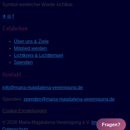
Symbol weiblicher Würde sichtbar.
✈
◎
f
Entdecken
Über uns & Ziele
Mitglied werden
Lichtkreis & Lichttempel
Spenden
Kontakt
info@maria-magdalena-vereinigung.de
Spenden:
spenden@maria-magdalena-vereinigung.de
Cookie-Einstellungen
© 2026 Maria-Magdalena-Vereinigung e.V.
Impressum
Fragen?
Datenschutz