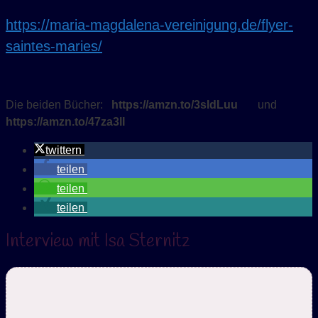
https://maria-magdalena-vereinigung.de/flyer-
saintes-maries/
Die beiden Bücher:
https://amzn.to/3sIdLuu
und
https://amzn.to/47za3lI
twittern
teilen
teilen
teilen
Interview mit Isa Sternitz