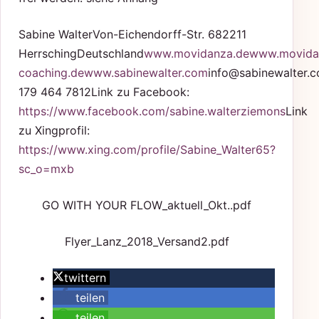
Sabine WalterVon-Eichendorff-Str. 682211
HerrschingDeutschland
www.movidanza.de
www.movida
coaching.de
www.sabinewalter.com
info@sabinewalter.
179 464 7812Link zu Facebook:
https://www.facebook.com/sabine.walterziemons
Link
zu Xingprofil:
https://www.xing.com/profile/Sabine_Walter65?
sc_o=mxb
GO WITH YOUR FLOW_aktuell_Okt..pdf
Flyer_Lanz_2018_Versand2.pdf
twittern
teilen
teilen