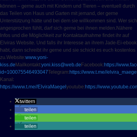
können – gerne auch mit Kindern und Tieren – eventuell durch
das Teilen von Haus und Garten mit jemand, der gerne
Unterstützung hätte und bei dem sie willkommen sind. Wer sich
angesprochen fühlt, darf sich gerne bei ihnen melden.Nähere
Infos und die Möglichkeit zur Kontaktaufnahme findet ihr auf
Elviras Website. Und falls ihr Interesse an ihrem Jade-Ei-ebook
habt, dann schreibt ihr gerne und sie schickt es euch kostenlos
zu.Website:
www.yoni-
kiss.de
Mailkontakt:
yoni.kiss@web.de
Facebook:
https://www.fa
id=100075546493047
Telegram:
https://www.t.me//elvira_maege
Kanal:
https://www.t.me//ElviraMaegel
youtube:
https://www.youtube.
twittern
teilen
teilen
teilen