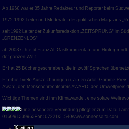
Ab 1968 war er 35 Jahre Redakteur und Reporter beim Südwe
1972-1992 Leiter und Moderator des politischen Magazins „Re
seit 1992 Leiter der Zukunftsredaktion „ZEITSPRUNG“ im Sü
„GRENZENLOS“
ab 2003 schreibt Franz Alt Gastkommentare und Hintergrundbe
der ganzen Welt
Er hat 25 Bücher geschrieben, die in zwölf Sprachen übersetz
Er erhielt viele Auszeichnungen u. a. den Adolf-Grimme-Prei
Award, den Menschenrechtspreis AWARD, den Umweltpreis de
Wichtige Themen sind ihm Klimawandel, eine solare Weltrevol
Eine besondere Verbindung pflegt er zum Dalai Lama.
0160/91339963Fon: 07221/31540www.sonnenseite.com
twittern