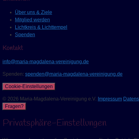
Über uns & Ziele
Mitglied werden
Lichtkreis & Lichttempel
Spenden
Kontakt
info@maria-magdalena-vereinigung.de
Spenden:
spenden@maria-magdalena-vereinigung.de
Cookie-Einstellungen
© 2026 Maria-Magdalena-Vereinigung e.V.
Impressum
Datens
Fragen?
Privatsphäre-Einstellungen