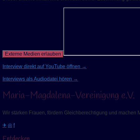
Externe Medien erlauben
Interview direkt auf YouTube öffnen →
Interviews als Audiodatei hören →
Maria-Magdalena-Vereinigung e.V.
Wir stärken Frauen, fördern Gleichberechtigung und machen 
✈
◎
f
Entdecken