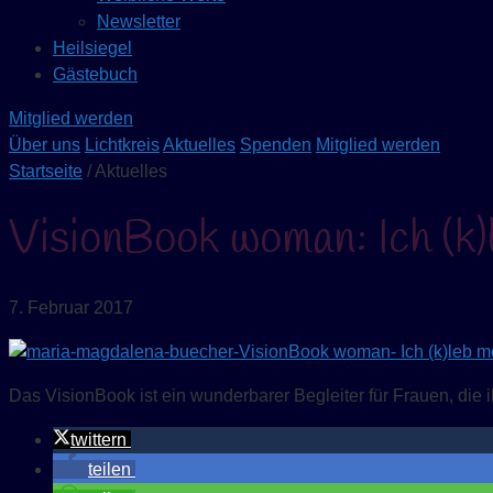
Newsletter
Heilsiegel
Gästebuch
Mitglied werden
Über uns
Lichtkreis
Aktuelles
Spenden
Mitglied werden
Startseite
/ Aktuelles
VisionBook woman: Ich (k)l
7. Februar 2017
Das VisionBook ist ein wunderbarer Begleiter für Frauen, die
twittern
teilen