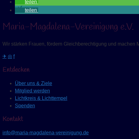
teilen
teilen
Maria-Magdalena-Vereinigung e.V.
Wir stärken Frauen, fördern Gleichberechtigung und machen 
✈
◎
f
Entdecken
Über uns & Ziele
Mitglied werden
Lichtkreis & Lichttempel
Spenden
Kontakt
info@maria-magdalena-vereinigung.de