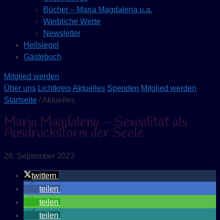
Bücher – Maria Magdalena u.a.
Weibliche Werte
Newsletter
Heilsiegel
Gästebuch
Mitglied werden
Über uns
Lichtkreis
Aktuelles
Spenden
Mitglied werden
Startseite
/ Aktuelles
Maria Magdalena – Sexualität als
Ausdrucksform der Seele
28. September 2023
twittern
teilen
teilen
teilen