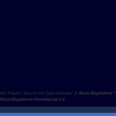
oller Frauen
° Spruch von Saint Germain
°
2. Maria Magdalen
a
°
e Maria-Magdalena-Vereinigung e.
V.