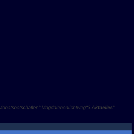
Monatsbotschafte
n
°
Magdalenenlichtweg
°
3.
Aktuelles
°