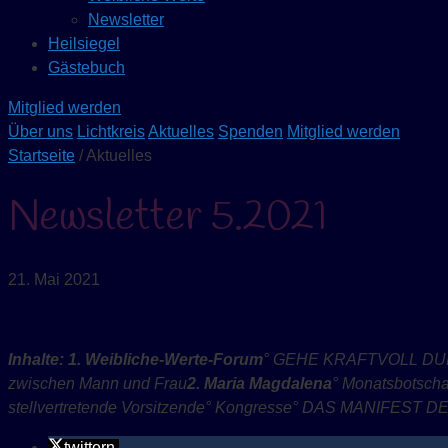
Newsletter
Heilsiegel
Gästebuch
Mitglied werden
Über uns
Lichtkreis
Aktuelles
Spenden
Mitglied werden
Startseite
/ Aktuelles
Newsletter 5.2021
21. Mai 2021
Inhalte:
1. Weibliche-Werte-Forum
° GEHE KRAFTVOLL DU
zwischen Mann und Frau
2. Maria Magdalena
° Monatsbotscha
stellvertretende Vorsitzende
° Kongresse
° DAS MANIFEST D
twittern