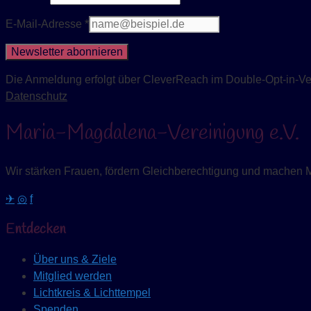
E-Mail-Adresse *
Newsletter abonnieren
Die Anmeldung erfolgt über CleverReach im Double-Opt-in-Verf
Datenschutz
Maria-Magdalena-Vereinigung e.V.
Wir stärken Frauen, fördern Gleichberechtigung und machen 
✈
◎
f
Entdecken
Über uns & Ziele
Mitglied werden
Lichtkreis & Lichttempel
Spenden