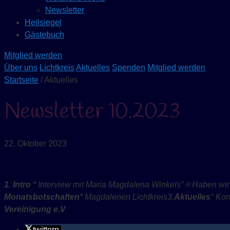
Newsletter
Heilsiegel
Gästebuch
Mitglied werden
Über uns
Lichtkreis
Aktuelles
Spenden
Mitglied werden
Startseite
/ Aktuelles
Newsletter 10.2023
22. Oktober 2023
1. Intro
°
Interview mit
Maria Magdalena Winkels
°
🔆
Haben wir 
Monatsbotschafte
n
°
Magdalenen
L
icht
k
reis
3.
Aktuelle
s
°
Kon
Vereinigung e.V
twittern