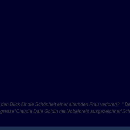
den Blick für die Schönheit einer alternden Frau verloren?
° Be
gress
e
°
Claudia Dale Goldin m
it Nobelpreis ausgezeichnet
°
Sch