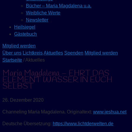
Bücher – Maria Magdalena u.a.
Weibliche Werte
Newsletter
Heilsiegel
Gästebuch
Mitglied werden
Über uns
Lichtkreis
Aktuelles
Spenden
Mitglied werden
Startseite
/ Aktuelles
Maria Magdalena – EHRT DAS
ELEMENT WASSER IN EUCH
SELBST
26. Dezember 2020
Channeling Maria Magdalena. Originaltext:
www.jeshua.net
Deutsche Übersetzung:
https://www.lichtderwelten.de