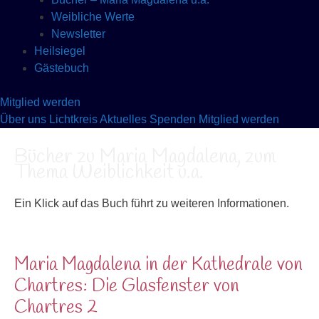
Weibliche Werte
Newsletter
Heilsiegel
Gästebuch
Mitglied werden
Über uns
Lichtkreis
Aktuelles
Spenden
Mitglied werden
Bücher zu Maria Magdalena, zum
Thema Weiblichkeit u.a.
Ein Klick auf das Buch führt zu weiteren Informationen.
Maria Magdalena in der Kathedrale von
Chartres: Die Glasfenster von
Chartres 2