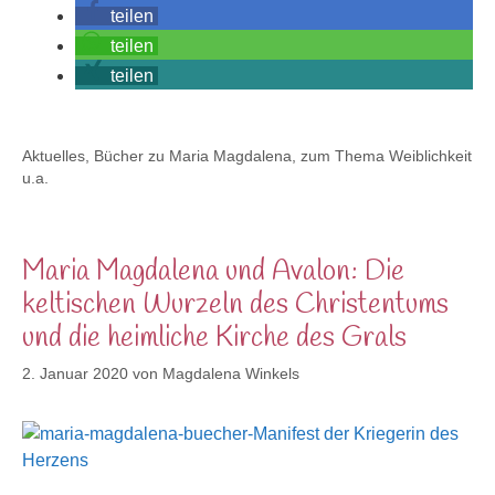
teilen
teilen
teilen
Kategorien
Aktuelles
,
Bücher zu Maria Magdalena, zum Thema Weiblichkeit
u.a.
Maria Magdalena und Avalon: Die
keltischen Wurzeln des Christentums
und die heimliche Kirche des Grals
2. Januar 2020
von
Magdalena Winkels