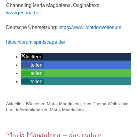
Channeling Maria Magdalena. Originaltext:
www.jeshua.net
Deutsche Übersetzung:
https://www.lichtderwelten.de
https://forum.spiritscape.de/
twittern
teilen
teilen
teilen
Kategorien
Aktuelles
,
Bücher zu Maria Magdalena, zum Thema Weiblichkeit
u.a.
,
Informationen zu Maria Magdalena
Maria Magdalena – das wahre