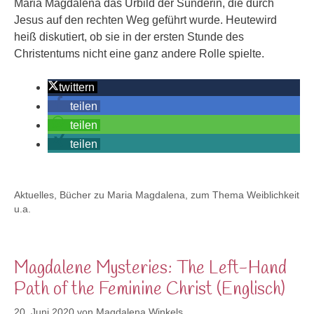
Maria Magdalena das Urbild der Sünderin, die durch
Jesus auf den rechten Weg geführt wurde. Heutewird
heiß diskutiert, ob sie in der ersten Stunde des
Christentums nicht eine ganz andere Rolle spielte.
twittern
teilen
teilen
teilen
Kategorien
Aktuelles
,
Bücher zu Maria Magdalena, zum Thema Weiblichkeit
u.a.
Magdalene Mysteries: The Left-Hand
Path of the Feminine Christ (Englisch)
20. Juni 2020
von
Magdalena Winkels