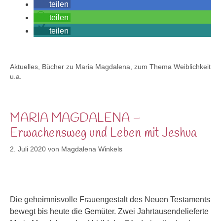
teilen
teilen
teilen
Kategorien
Aktuelles
,
Bücher zu Maria Magdalena, zum Thema Weiblichkeit
u.a.
MARIA MAGDALENA –
Erwachensweg und Leben mit Jeshua
2. Juli 2020
von
Magdalena Winkels
Die geheimnisvolle Frauengestalt des Neuen Testaments
bewegt bis heute die Gemüter. Zwei Jahrtausendelieferte