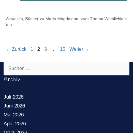
Kategorien
Aktuelles
,
Bücher zu Maria Magdalena, zum Thema Weiblichkeit
u.a.
Seite
Seite
Seite
Seite
←
Zurück
1
2
3
…
10
Weiter
→
Suchen nach:
Archiv
Juli 2026
Juni 2026
Mai 2026
April 2026
März 2026