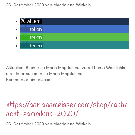
26. Dezember 2020
von
Magdalena Winkels
twittern
teilen
teilen
teilen
Kategorien
Aktuelles
,
Bücher zu Maria Magdalena, zum Thema Weiblichkeit
u.a.
,
Informationen zu Maria Magdalena
Kommentar hinterlassen
https://adrianameisser.com/shop/rauhn
acht-sammlung-2020/
26. Dezember 2020
von
Magdalena Winkels