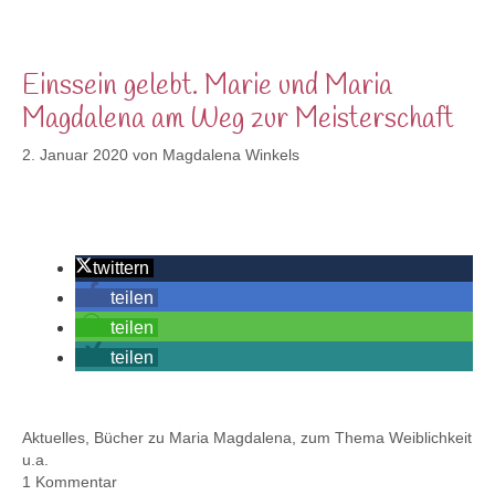
Einssein gelebt. Marie und Maria
Magdalena am Weg zur Meisterschaft
2. Januar 2020
von
Magdalena Winkels
twittern
teilen
teilen
teilen
Kategorien
Aktuelles
,
Bücher zu Maria Magdalena, zum Thema Weiblichkeit
u.a.
1 Kommentar